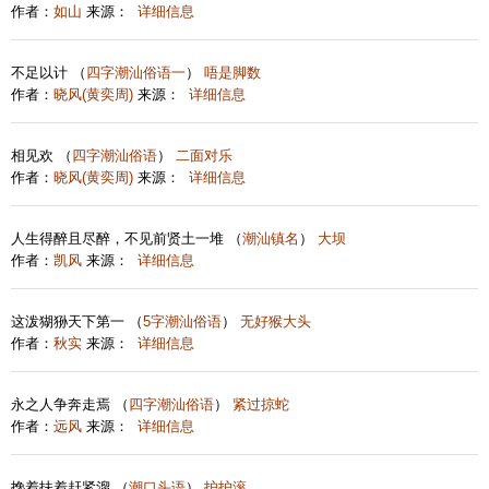
作者：
如山
来源：
详细信息
不足以计 （
四字潮汕俗语一
）
唔是脚数
作者：
晓风(黄奕周)
来源：
详细信息
相见欢 （
四字潮汕俗语
）
二面对乐
作者：
晓风(黄奕周)
来源：
详细信息
人生得醉且尽醉，不见前贤土一堆 （
潮汕镇名
）
大坝
作者：
凯风
来源：
详细信息
这泼猢狲天下第一 （
5字潮汕俗语
）
无好猴大头
作者：
秋实
来源：
详细信息
永之人争奔走焉 （
四字潮汕俗语
）
紧过掠蛇
作者：
远风
来源：
详细信息
搀着扶着赶紧溜 （
潮口头语
）
护护滚