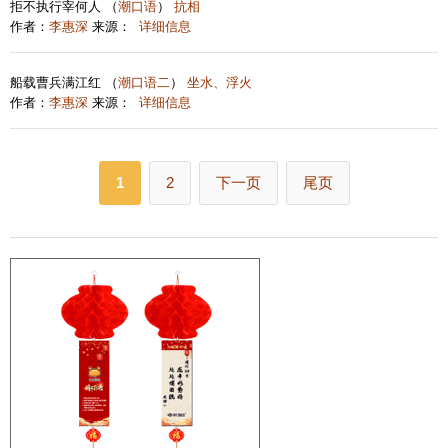
拒不执行宰何人 （
潮口语
）
抗相
作者：
李惠深
来源：
详细信息
船载曹兵满江红 （
潮口语二
）
坐水、浮火
作者：
李惠深
来源：
详细信息
1
2
下一页
尾页