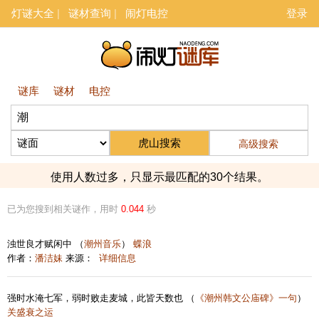
灯谜大全
谜材查询
闹灯电控
登录
谜库
谜材
电控
高级搜索
使用人数过多，只显示最匹配的30个结果。
已为您搜到相关谜作，用时
0.044
秒
浊世良才赋闲中 （
潮州音乐
）
蝶浪
作者：
潘洁妹
来源：
详细信息
强时水淹七军，弱时败走麦城，此皆天数也 （
《潮州韩文公庙碑》一句
）
关盛衰之运