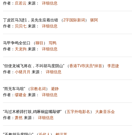
作者：
庄若云
来源：
详细信息
丁皮匠马3进1，吴先生应着出错 （
2字国际新词
）
驱阿
作者：
贝贝七
来源：
详细信息
马甲争鸣全仗口 （
聊目
）
骂鸭
作者：
天龙驹
来源：
详细信息
“但使龙城飞将在，不叫胡马度阴山” （
香港TVB演员*掉首
）
李思捷
作者：
小猪月月
来源：
详细信息
“而无车马喧” （
宗教名词
）
避静
作者：
缪建金
来源：
详细信息
“马过木桥蹄打鼓,鸡啄铜盆嘴敲锣” （
五字外电影名
）
大象音乐会
作者：
萧然
来源：
详细信息
"不教胡马度阴山" （
近代人
）
赖汉英