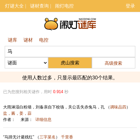
灯谜大全
谜材查询
闹灯电控
登录
谜库
谜材
电控
高级搜索
使用人数过多，只显示最匹配的30个结果。
已为您搜到相关谜作，用时
0.914
秒
大雨淋湿白粉墙，刘备亲自下校场，关公丢失赤兔马，孔 （
调味品四
）
盐，酱，姜，蒜
作者：
来源：
详细信息
“马蹄无计避残红” （
三字菜名
）
千里香