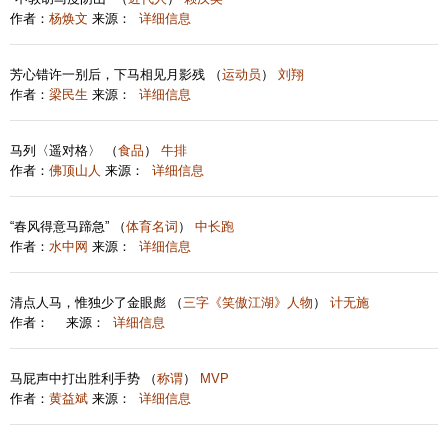
作者：
杨焕文
来源：
详细信息
芳心错许一别后，下马相见月影残 （
运动员
）
刘翔
作者：
梁民生
来源：
详细信息
马列〈遥对格〉 （
食品
）
牛排
作者：
佛顶山人
来源：
详细信息
“春风得意马蹄急” （
体育名词
）
中长跑
作者：
水中网
来源：
详细信息
清点人马，惟独少了金眼彪 （
三字《笑傲江湖》人物
）
计无施
作者：
来源：
详细信息
马屁声中打出胜利手势 （
称谓
）
MVP
作者：
黄益斌
来源：
详细信息