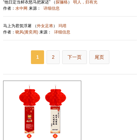
“他日定当鲜衣怒马把家还” （
探骊格
）
明人，归有光
作者：
水中网
来源：
详细信息
马上为君筑浮屠 （
外女足将
）
玛塔
作者：
晓风(黄奕周)
来源：
详细信息
1
2
下一页
尾页